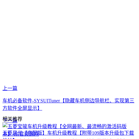
上一篇
车机必备软件-SYSUITuner【隐藏车机侧边导航栏、实现第三
方软件全屏显示】
相关推荐
下一篇
五菱星光【高配版】车机升级教程【附带109版本升级包下载