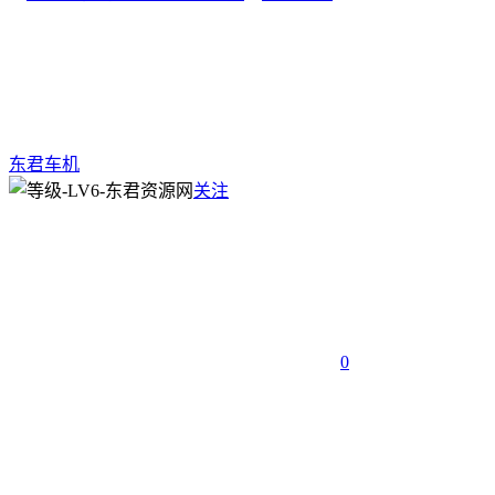
东君车机
关注
0