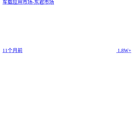
车载应用市场-东君市场
11个月前
1.8W+