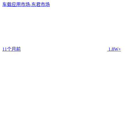
车载应用市场-东君市场
11个月前
1.8W+