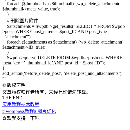
foreach ($thumbnails as $thumbnail) {wp_delete_attachment(
$thumbnail->meta_value, true);
}
// 删除图片附件
$attachments = $wpdb->get_results(“SELECT * FROM $wpdb-
>posts WHERE post_parent = $post_ID AND post_type
=’attachment'”);
foreach ($attachments as $attachment) {wp_delete_attachment(
$attachment->ID, true);
}
$wpdb->query(“DELETE FROM $wpdb->postmeta WHERE
meta_key =’_thumbnail_id’AND post_id = $post_ID”);
}
add_action(‘before_delete_post’, ‘delete_post_and_attachments’);
“`
©
版权声明
文章版权归作者所有，未经允许请勿转载。
THE END
实用教程
技术教程
# wordpress教程
# 图片优化
喜欢就支持一下吧