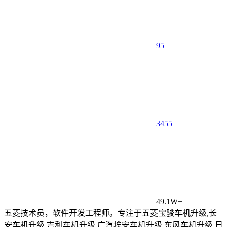
95
34
55
49.1W+
五菱技术员，软件开发工程师。专注于五菱宝骏车机升级,长
安车机升级,吉利车机升级,广汽埃安车机升级,东风车机升级,日